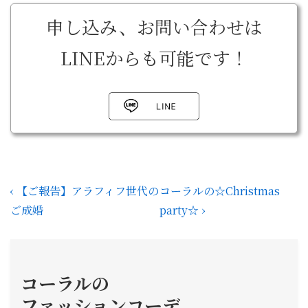
申し込み、お問い合わせは
LINEからも可能です！
投
前
次
‹ 【ご報告】アラフィフ世代の
コーラルの☆Christmas
稿
の
の
ご成婚
party☆ ›
投
投
ナ
稿:
稿:
ビ
ゲ
コーラルの
ー
ファッションコーデ