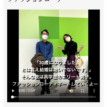
シ
ョ
ン