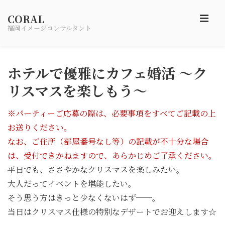
CORAL
メ
福岡イメージコンサルタント
ニ
メ
↓
イ
ュ
ホテルで優雅にカフェ婚活 ～ク
メ
ン
イ
リスマスを楽しもう〜
ー
ン
ナ
コ
※パーティーご応募の際は、必要事項をすべてご記載の上
ビ
ン
お送りください。
ゲ
テ
なお、ご住所（部屋番号なし等）の記載が不十分な場合
ー
ン
は、受付できかねますので、あらかじめご了承ください。
シ
ツ
平日でも、ささやかなクリスマスを楽しみたい。
ョ
へ
大人だってイベントを堪能したい。
ン
ス
そう思う方はきっと少なくないはず──。
キ
当日はクリスマス仕様の特別なデザートでお迎えします☆