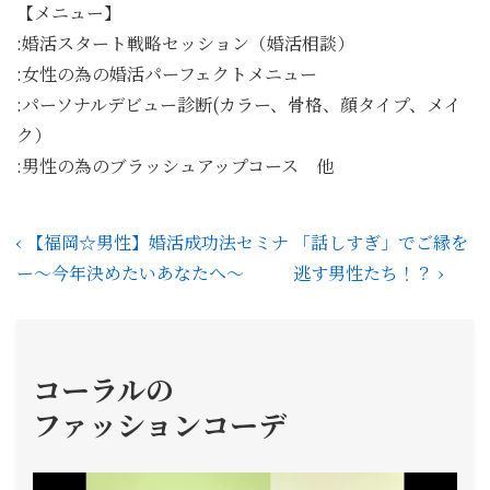
【メニュー】
:婚活スタート戦略セッション（婚活相談）
:女性の為の婚活パーフェクトメニュー
:パーソナルデビュー診断(カラー、骨格、顔タイプ、メイ
ク）
:男性の為のブラッシュアップコース 他
投
前
次
‹ 【福岡☆男性】婚活成功法セミナ
「話しすぎ」でご縁を
稿
の
の
ー〜今年決めたいあなたへ〜
逃す男性たち！？ ›
投
投
ナ
稿:
稿:
ビ
ゲ
コーラルの
ー
ファッションコーデ
シ
ョ