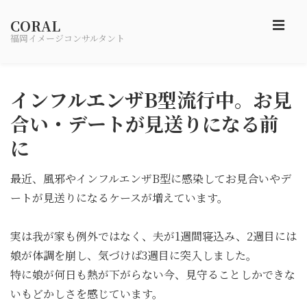
CORAL
メ
福岡イメージコンサルタント
ニ
メ
↓
イ
ュ
インフルエンザB型流行中。お見
メ
ン
イ
合い・デートが見送りになる前
ー
ン
ナ
に
コ
ビ
ン
ゲ
最近、風邪やインフルエンザB型に感染してお見合いやデ
テ
ートが見送りになるケースが増えています。
ー
ン
シ
ツ
実は我が家も例外ではなく、夫が1週間寝込み、2週目には
ョ
へ
娘が体調を崩し、気づけば3週目に突入しました。
ン
ス
特に娘が何日も熱が下がらない今、見守ることしかできな
キ
いもどかしさを感じています。